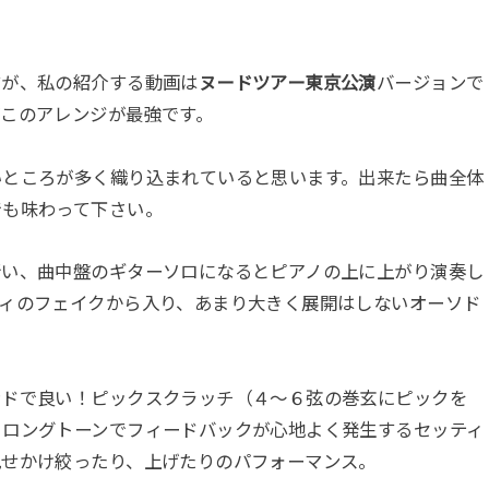
すが、私の紹介する動画は
ヌードツアー東京公演
バージョンで
このアレンジが最強です。
いところが多く織り込まれていると思います。出来たら曲全体
でも味わって下さい。
行い、曲中盤のギターソロになるとピアノの上に上がり演奏し
ディのフェイクから入り、あまり大きく展開はしないオーソド
ンドで良い！ピックスクラッチ（４～６弦の巻玄にピックを
。ロングトーンでフィードバックが心地よく発生するセッティ
見せかけ絞ったり、上げたりのパフォーマンス。