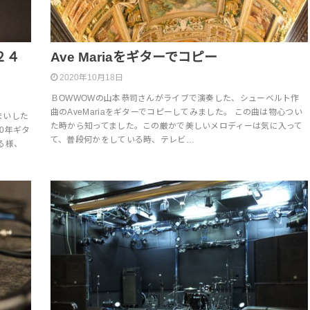
２４
Ave Mariaをギターでコピー
2020年10月18日
ＢOWWOWの山本恭司さんがライブで演奏した、シューベルト作
曲のAveMariaをギターでコピーしてみました。 この曲は物心つい
まいした
た時から知ってました。この厳かで美しいメロディーは気に入って
0年ギタ
て、普段何かをしている時、テレビ…
る様、