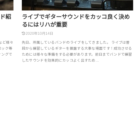
ード紹
ライブでギターサウンドをカッコ良く決め
るにはリハが重要
2020年10月14日
など様々
先日、所属しているバンドのライブをしてきました。 ライブは普
ペック等
段から練習しているギターを披露する大事な場面です！成功させる
ィングで
ためには様々な準備をする必要があります。前日までバンドで練習
したサウンドを効果的にカッコよく出すため…