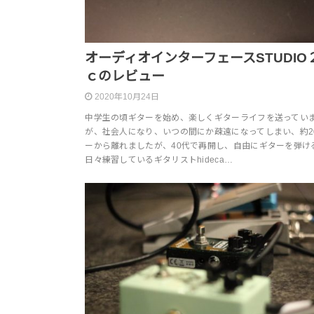
オーディオインターフェースSTUDIO
ｃのレビュー
2020年10月24日
中学生の頃ギターを始め、楽しくギターライフを送ってい
が、社会人になり、いつの間にか疎遠になってしまい、約2
ーから離れましたが、40代で再開し、自由にギターを弾け
日々練習しているギタリストhideca…